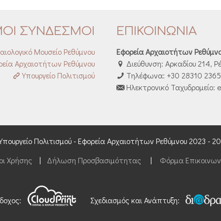
ΜΟΙ ΣΥΝΔΕΣΜΟΙ
ΕΠΙΚΟΙΝΩΝΙΑ
αιολογικό Μουσείο Ρεθύμνου
Εφορεία Αρχαιοτήτων Ρεθύμν
εία Αρχαιοτήτων Ρεθύμνου
Διεύθυνση: Αρκαδίου 214, Ρ
Υπουργείο Πολιτισμού
Τηλέφωνα: +30 28310 23653
Ηλεκτρονικό Ταχυδρομείο: e
Υπουργείο Πολιτισμού - Εφορεία Αρχαιοτήτων Ρεθύμνου 2023 - 2
οι Χρήσης
|
Δήλωση Προσβασιμότητας
|
Φόρμα Επικοινων
δοχος:
Σχεδιασμός και Ανάπτυξη: