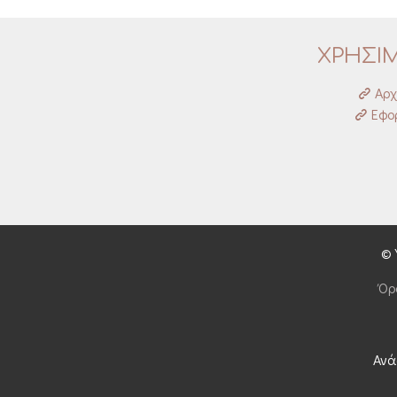
ΧΡΗΣΙ
Αρχ
Εφορ
© 
Όρ
Ανά