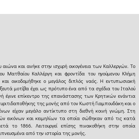
υ αιώνα και ανήκε στην ισχυρή οικογένεια των Καλλεργών. Το
του Ματθαίου Καλλέργη και φροντίδα του ηγούμενου Κλήμη
 και οικοδομήθηκε ο μεγάλος διπλός ναός. Η εντυπωσιακή
ξευτά μοτίβα έχει ως πρότυπο ένα από τα σχέδια του Ιταλού
μονή έγινε επίκεντρο της επανάστασης των Κρητικών ενάντια
πυριτιδαποθήκης της μονής από τον Κωστή Γιαμπουδάκη και ο
νων είχαν μεγάλο αντίκτυπο στη διεθνή κοινή γνώμη. Στη
ρών εικόνων και κειμηλίων τα οποία σώθηκαν από τις κατά
ετά το 1866. Λειτουργεί επίσης πινακοθήκη στην οποία
μπνευσμένα από την ιστορία της μονής.