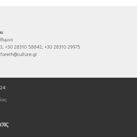
ου
έθυμνο
, +30 28310 58842, +30 28310 29975
fareth@culture.gr
024
ίας