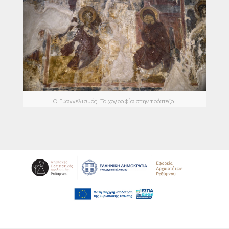
Ο Ευαγγελισμός. Τοιχογραφία στην τράπεζα.