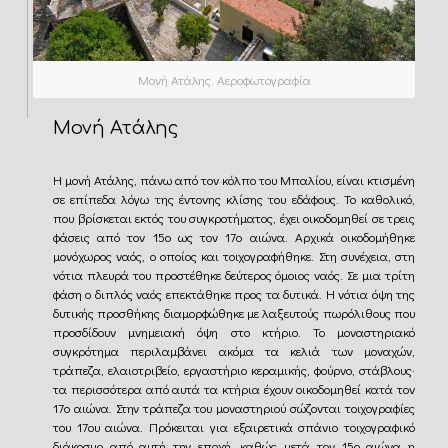
Μονή Ατάλης. Αεροφωτογραφία
Μονή Ατάλης
Η μονή Ατάλης, πάνω από τον κόλπο του Μπαλίου, είναι κτισμένη
σε επίπεδα λόγω της έντονης κλίσης του εδάφους. Το καθολικό,
που βρίσκεται εκτός του συγκροτήματος, έχει οικοδομηθεί σε τρεις
φάσεις από τον 15ο ως τον 17ο αιώνα. Αρχικά οικοδομήθηκε
μονόχωρος ναός, ο οποίος και τοιχογραφήθηκε. Στη συνέχεια, στη
νότια πλευρά του προστέθηκε δεύτερος όμοιος ναός. Σε μια τρίτη
φάση ο διπλός ναός επεκτάθηκε προς τα δυτικά. Η νότια όψη της
δυτικής προσθήκης διαμορφώθηκε με λαξευτούς πωρόλιθους που
προσδίδουν μνημειακή όψη στο κτήριο. Το μοναστηριακό
συγκρότημα περιλαμβάνει ακόμα τα κελιά των μοναχών,
τράπεζα, ελαιοτριβείο, εργαστήριο κεραμικής, φούρνο, στάβλους·
τα περισσότερα από αυτά τα κτήρια έχουν οικοδομηθεί κατά τον
17ο αιώνα. Στην τράπεζα του μοναστηριού σώζονται τοιχογραφίες
του 17ου αιώνα. Πρόκειται για εξαιρετικά σπάνιο τοιχογραφικό
διάκοσμο από αυτή την εποχή, καθώς μετά τον 15ο αιώνα η