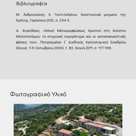
Βιβλιογραφία
Μ. Ανδριανάκης, Κ. Γιαπιτσόγλου, Χριστιανικά μνημεία της
Κρήτης, Ηράκλειο 2012, σ. 294-5.
Α. Φραϊδάκη, «Μονή Μεταμορφώσεως Χριστού στη Χαλέπα
Μυλοποτάμου: το κτηριακό συγκρότημα και οι κατασκευαστικές
φάσεις του», Πεπραγμένα Ι΄ Διεθνούς Κρητολογικού Συνεδρίου
(Χανιά, 1-8 Οκτωβρίου 2006), τ. Β3, Χανιά 2011, σ. 177-198.
Φωτογραφικό Υλικό