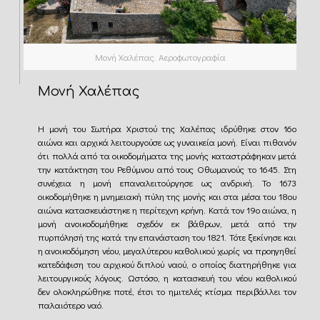
Μονή Χαλέπας. Αεροφωτογραφία
Μονή Χαλέπας
Η μονή του Σωτήρα Χριστού της Χαλέπας ιδρύθηκε στον 16ο
αιώνα και αρχικά λειτουργούσε ως γυναικεία μονή. Είναι πιθανόν
ότι πολλά από τα οικοδομήματα της μονής καταστράφηκαν μετά
την κατάκτηση του Ρεθύμνου από τους Οθωμανούς το 1645. Στη
συνέχεια η μονή επαναλειτούργησε ως ανδρική. Το 1673
οικοδομήθηκε η μνημειακή πύλη της μονής και στα μέσα του 18ου
αιώνα κατασκευάστηκε η περίτεχνη κρήνη. Κατά τον 19ο αιώνα, η
μονή ανοικοδομήθηκε σχεδόν εκ βάθρων, μετά από την
πυρπόλησή της κατά την επανάσταση του 1821. Τότε ξεκίνησε και
η ανοικοδόμηση νέου, μεγαλύτερου καθολικού χωρίς να προηγηθεί
κατεδάφιση του αρχικού διπλού ναού, ο οποίος διατηρήθηκε για
λειτουργικούς λόγους. Ωστόσο, η κατασκευή του νέου καθολικού
δεν ολοκληρώθηκε ποτέ, έτσι το ημιτελές κτίσμα περιβάλλει τον
παλαιότερο ναό.