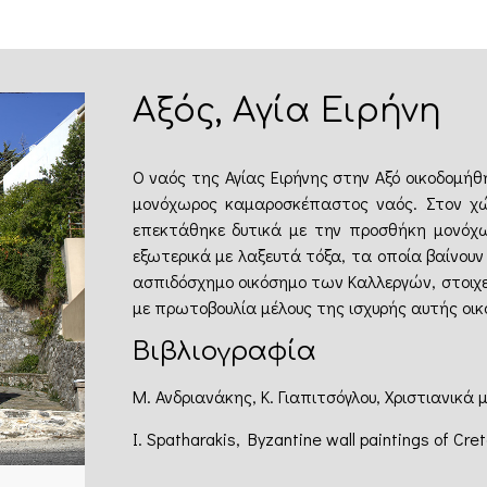
Αξός, Αγία Ειρήνη
Ο ναός της Αγίας Ειρήνης στην Αξό οικοδομήθ
μονόχωρος καμαροσκέπαστος ναός. Στον χώρ
επεκτάθηκε δυτικά με την προσθήκη μονόχω
εξωτερικά με λαξευτά τόξα, τα οποία βαίνουν 
ασπιδόσχημο οικόσημο των Καλλεργών, στοιχε
με πρωτοβουλία μέλους της ισχυρής αυτής οικ
Βιβλιογραφία
Μ. Ανδριανάκης, Κ. Γιαπιτσόγλου, Χριστιανικά 
I. Spatharakis, Byzantine wall paintings of Cre