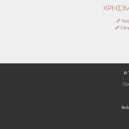
ΧΡΗΣΙ
Αρχ
Εφορ
© 
Όρ
Ανά