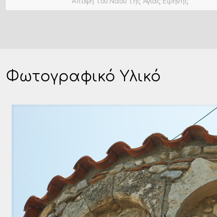
Άποψη του Ναού της Αγίας Ειρήνης
Φωτογραφικό Υλικό