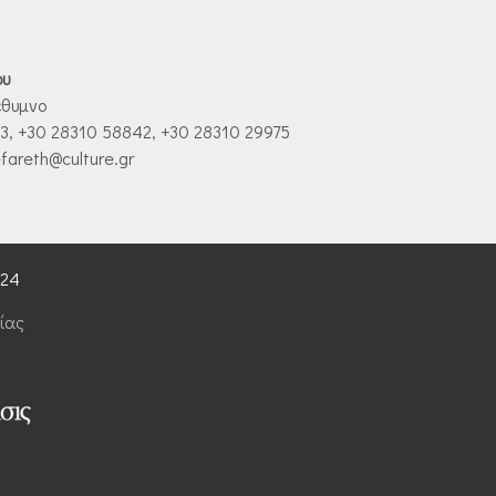
ου
έθυμνο
, +30 28310 58842, +30 28310 29975
fareth@culture.gr
024
ίας