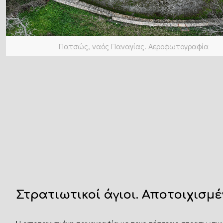
Πατσώς, ναός Παναγίας. Αεροφωτογραφία
Στρατιωτικοί άγιοι. Αποτοιχισμ