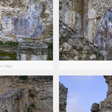
 τοίχο.