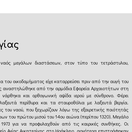
γίας
 ναός μεγάλων διαστάσεων, στον τύπο του τετράστυλου,
 του οικοδομήματος είχε καταρρεύσει πριν από την αυγή του
αός αναστηλώθηκε από την αρμόδια Εφορεία Αρχαιοτήτων στη
 νάρθηκα και ορθογωνική αψίδα ιερού με σύνθρονο. Φέρει
λαξευτά περίθυρα και τα σταυροθόλια με λαξευτά βεργία.
ες του ναού, που ξεχωρίζουν λόγω της εξαιρετικής ποιότητάς
άφων του πρώτου μισού του 14ου αιώνα (περίπου 1320). Μεγάλο
1973 για να προφυλαχθούν από τις καιρικές συνθήκες. Οι
είο Αγίας Αικατερίνης στο Ηράκλειο, αργότερα επιστράφηκαν