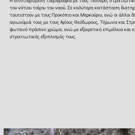
Η αποτοιχισμένη τοιχογραφία με τους τέσσερις στρατιωτι
του νότιου τοίχου του ναού. Σε καλύτερη κατάσταση διατηρού
ταυτιστούν με τους Προκόπιο και Μερκούριο, ενώ οι άλλοι
αγιωνύμιά τους με τους Αγίους Θεόδωρους, Τήρωνα και Στρ
φωτεινό πράσινο χρώμα, ενώ με εξαιρετική επιμέλεια και ε
στρατιωτικός εξοπλισμός τους.