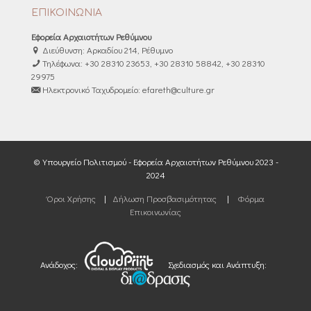
ΕΠΙΚΟΙΝΩΝΙΑ
Εφορεία Αρχαιοτήτων Ρεθύμνου
Διεύθυνση: Αρκαδίου 214, Ρέθυμνο
Τηλέφωνα: +30 28310 23653, +30 28310 58842, +30 28310
29975
Ηλεκτρονικό Ταχυδρομείο: efareth@culture.gr
© Υπουργείο Πολιτισμού - Εφορεία Αρχαιοτήτων Ρεθύμνου 2023 -
2024
Όροι Χρήσης
|
Δήλωση Προσβασιμότητας
|
Φόρμα
Επικοινωνίας
Ανάδοχος:
Σχεδιασμός και Ανάπτυξη: